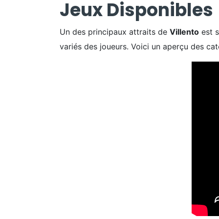
Jeux Disponibles
Un des principaux attraits de
Villento
est s
variés des joueurs. Voici un aperçu des ca