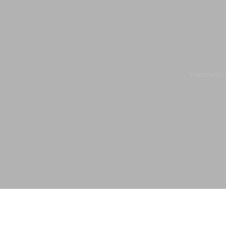
Yayımla
Şu
Villento : U