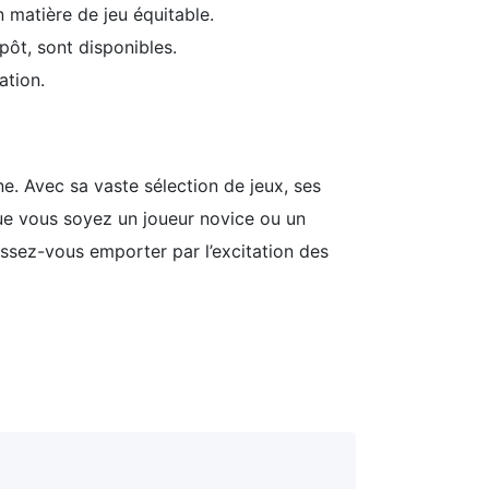
n matière de jeu équitable.
pôt, sont disponibles.
ation.
e. Avec sa vaste sélection de jeux, ses
Que vous soyez un joueur novice ou un
issez-vous emporter par l’excitation des