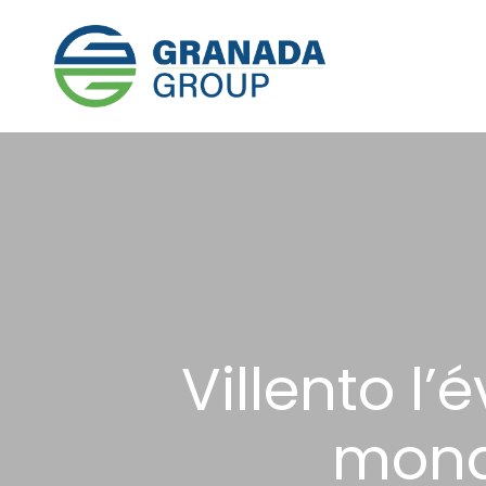
Villento l
mond