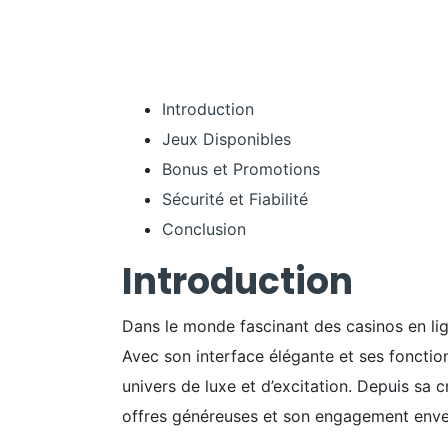
l’Univers de
Introduction
Jeux Disponibles
Bonus et Promotions
Sécurité et Fiabilité
Conclusion
Introduction
Dans le monde fascinant des casinos en li
Avec son interface élégante et ses fonctio
univers de luxe et d’excitation. Depuis sa c
offres généreuses et son engagement enver