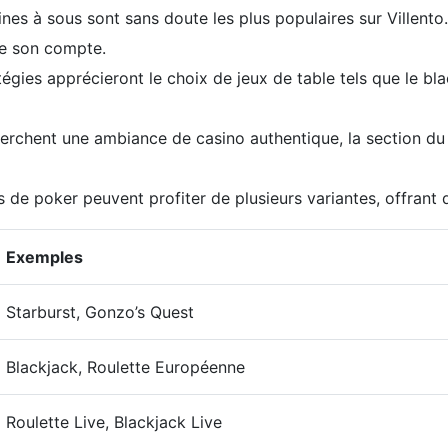
es à sous sont sans doute les plus populaires sur Villent
ve son compte.
gies apprécieront le choix de jeux de table tels que le blac
erchent une ambiance de casino authentique, la section du 
 de poker peuvent profiter de plusieurs variantes, offrant 
Exemples
Starburst, Gonzo’s Quest
Blackjack, Roulette Européenne
Roulette Live, Blackjack Live