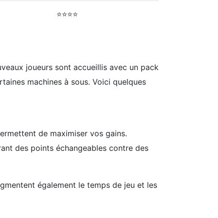
⭐⭐⭐⭐
uveaux joueurs sont accueillis avec un pack
ertaines machines à sous. Voici quelques
permettent de maximiser vos gains.
frant des points échangeables contre des
ugmentent également le temps de jeu et les