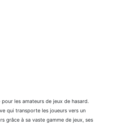
 pour les amateurs de jeux de hasard.
ve qui transporte les joueurs vers un
urs grâce à sa vaste gamme de jeux, ses