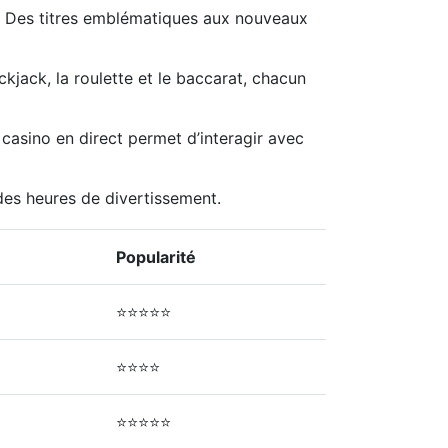
o. Des titres emblématiques aux nouveaux
kjack, la roulette et le baccarat, chacun
casino en direct permet d’interagir avec
des heures de divertissement.
Popularité
⭐⭐⭐⭐⭐
⭐⭐⭐⭐
⭐⭐⭐⭐⭐