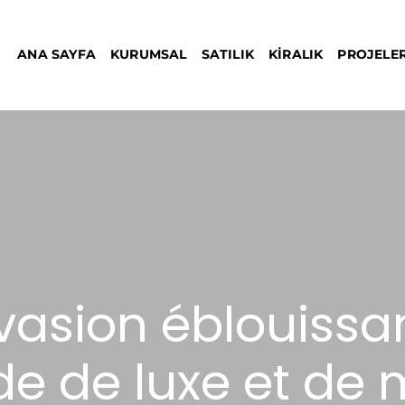
ANA SAYFA
KURUMSAL
SATILIK
KİRALIK
PROJELE
’évasion éblouissa
e de luxe et de 