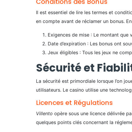
Conditions des Bonus
Il est essentiel de lire les termes et cond
en compte avant de réclamer un bonus. En g
Exigences de mise : Le montant que v
Date d’expiration : Les bonus ont souv
Jeux éligibles : Tous les jeux ne com
Sécurité et Fiabili
La sécurité est primordiale lorsque l’on jou
utilisateurs. Le casino utilise une technol
Licences et Régulations
Villento
opère sous une licence délivrée par 
quelques points clés concernant la régleme