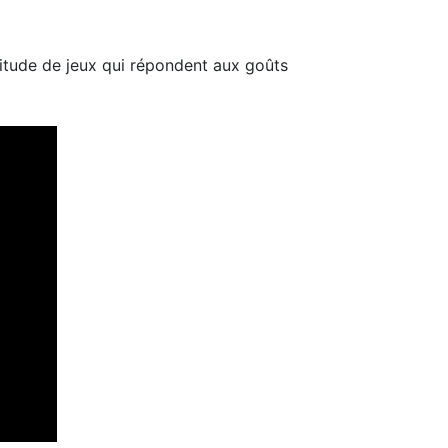
itude de jeux qui répondent aux goûts