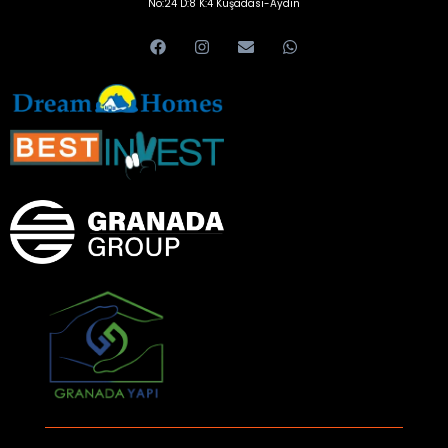
No:24 D:8 K:4 Kuşadası-Aydın