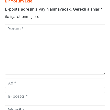
Bir Yorum Ekle
E-posta adresiniz yayınlanmayacak.
Gerekli alanlar
*
ile işaretlenmişlerdir
Y
o
r
u
m
*
A
d
E
*
-
W
p