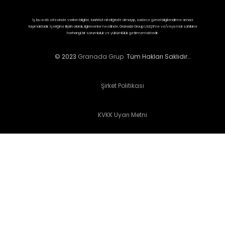
İş bu web sitesinde verilen bilgiler, taahhüt niteliğinde olmayıp, sadece genel bilgilendirme amacı
taşımaktadır. İçeriğine ilişkin olarak, ilgilenenler nezdinde, Granada Group Ltd.Şti’ne ve/veya mal sahibine
herhangi bir sorumluluk ve yükümlülük getirmemektedir.
© 2023
Granada Grup
Tüm Hakları Saklıdır…
Şirket Politikası
KVKK Uyarı Metni