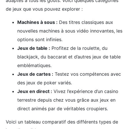
adaptés à tous les goûts. Voici quelques catégories
de jeux que vous pouvez explorer :
Machines à sous :
Des titres classiques aux
nouvelles machines à sous vidéo innovantes, les
options sont infinies.
Jeux de table :
Profitez de la roulette, du
blackjack, du baccarat et d’autres jeux de table
emblématiques.
Jeux de cartes :
Testez vos compétences avec
des jeux de poker variés.
Jeux en direct :
Vivez l’expérience d’un casino
terrestre depuis chez vous grâce aux jeux en
direct animés par de véritables croupiers.
Voici un tableau comparatif des différents types de