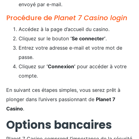
envoyé par e-mail.
Procédure de
Planet 7 Casino login
Accédez à la page d’accueil du casino.
Cliquez sur le bouton
‘Se connecter’
.
Entrez votre adresse e-mail et votre mot de
passe.
Cliquez sur
‘Connexion’
pour accéder à votre
compte.
En suivant ces étapes simples, vous serez prêt à
plonger dans l’univers passionnant de
Planet 7
Casino
.
Options bancaires
Planet 7 Casino comprend l’importance de la sécurité