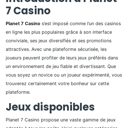
7 Casino
Planet 7 Casino
s’est imposé comme l’un des casinos
en ligne les plus populaires grâce à son interface
conviviale, ses jeux diversifiés et ses promotions
attractives. Avec une plateforme sécurisée, les
joueurs peuvent profiter de leurs jeux préférés dans
un environnement de jeu fiable et divertissant. Que
vous soyez un novice ou un joueur expérimenté, vous
trouverez certainement votre bonheur sur cette
plateforme.
Jeux disponibles
Planet 7 Casino propose une vaste gamme de jeux