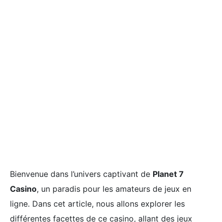
fascinante au
cœur de
l’univers de
Planet 7
Casino
Bienvenue dans l’univers captivant de
Planet 7
Casino
, un paradis pour les amateurs de jeux en
ligne. Dans cet article, nous allons explorer les
différentes facettes de ce casino, allant des jeux