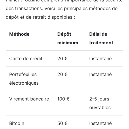
des transactions. Voici les principales méthodes de
dépôt et de retrait disponibles :
Méthode
Dépôt
Délai de
minimum
traitement
Carte de crédit
20 €
Instantané
Portefeuilles
20 €
Instantané
électroniques
Virement bancaire
100 €
2-5 jours
ouvrables
Bitcoin
50 €
Instantané