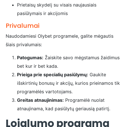
Prietaisų skydelį su visais naujausiais
pasiūlymais ir akcijomis
Privalumai
Naudodamiesi Olybet programele, galite mėgautis
šiais privalumais:
Patogumas:
Žaiskite savo mėgstamus žaidimus
bet kur ir bet kada.
Prieiga prie specialių pasiūlymų:
Gaukite
išskirtinių bonusų ir akcijų, kurios prieinamos tik
programėlės vartotojams.
Greitas atnaujinimas:
Programėlė nuolat
atnaujinama, kad pasiūlytų geriausią patirtį.
Lojalumo programa