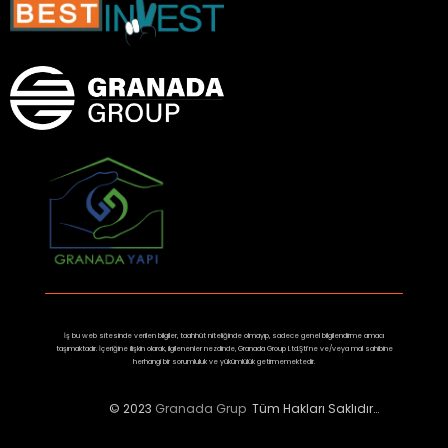
İş bu web sitesinde verilen bilgiler, taahhüt niteliğinde olmayıp, sadece genel bilgilendirme amacı
taşımaktadır. İçeriğine ilişkin olarak, ilgilenenler nezdinde, Granada Group Ltd.Şti’ne ve/veya mal sahibine
herhangi bir sorumluluk ve yükümlülük getirmemektedir.
© 2023
Granada Grup
Tüm Hakları Saklıdır…