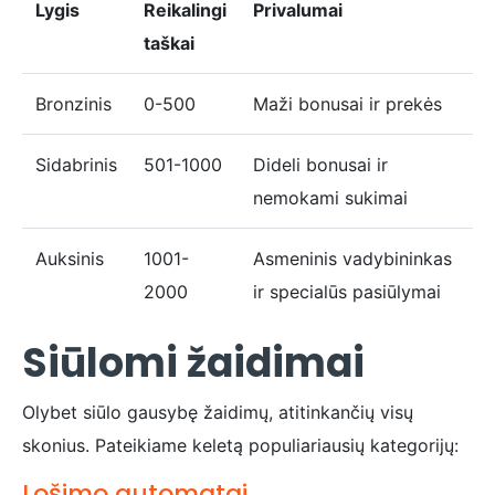
Lygis
Reikalingi
Privalumai
taškai
Bronzinis
0-500
Maži bonusai ir prekės
Sidabrinis
501-1000
Dideli bonusai ir
nemokami sukimai
Auksinis
1001-
Asmeninis vadybininkas
2000
ir specialūs pasiūlymai
Siūlomi žaidimai
Olybet siūlo gausybę žaidimų, atitinkančių visų
skonius. Pateikiame keletą populiariausių kategorijų:
Lošimo automatai