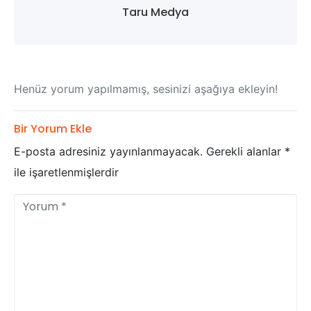
Taru Medya
Henüz yorum yapılmamış, sesinizi aşağıya ekleyin!
Bir Yorum Ekle
E-posta adresiniz yayınlanmayacak.
Gerekli alanlar
*
ile işaretlenmişlerdir
Y
o
r
u
m
*