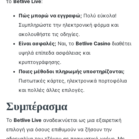
το
Betlive Live
:
Πώς μπορώ να εγγραφώ;
Πολύ εύκολα!
Συμπληρώστε την ηλεκτρονική φόρμα και
ακολουθήστε τις οδηγίες.
Είναι ασφαλές;
Ναι, το
Betlive Casino
διαθέτει
υψηλά επίπεδα ασφάλειας και
κρυπτογράφησης.
Ποιες μέθοδοι πληρωμής υποστηρίζονται;
Πιστωτικές κάρτες, ηλεκτρονικά πορτοφόλια
και πολλές άλλες επιλογές.
Συμπέρασμα
Το
Betlive Live
αναδεικνύεται ως μια εξαιρετική
επιλογή για όσους επιθυμούν να ζήσουν την
αδρεναλίνη του τζόγου σε πραγματικό χρόνο. Με