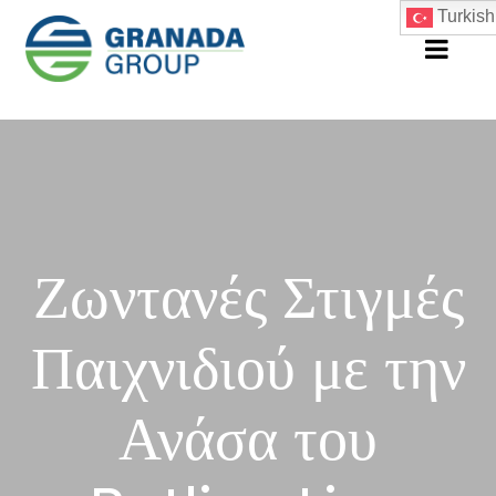
Turkish
Ζωντανές Στιγμές
Παιχνιδιού με την
Ανάσα του