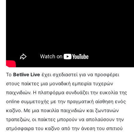
Το
Betlive Live
έχει σχεδιαστεί για να προσφέρει
στους παίκτες μια μοναδική εμπειρία τυχερών
παιχνιδιών. Η πλατφόρμα συνδυάζει την ευκολία της
online συμμετοχής με την πραγματική αίσθηση ενός
καζίνο. Με μια ποικιλία παιχνιδιών και ζωντανών
τραπεζιών, οι παίκτες μπορούν να απολαύσουν την
ατμόσφαιρα του καζίνο από την άνεση του σπιτιού