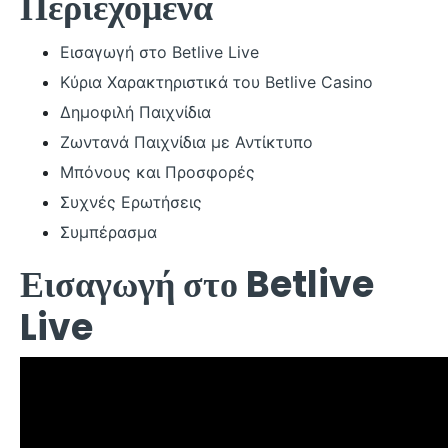
Περιεχόμενα
Εισαγωγή στο Betlive Live
Κύρια Χαρακτηριστικά του Betlive Casino
Δημοφιλή Παιχνίδια
Ζωντανά Παιχνίδια με Αντίκτυπο
Μπόνους και Προσφορές
Συχνές Ερωτήσεις
Συμπέρασμα
Εισαγωγή στο Betlive
Live