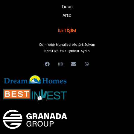
Ticari
Arsa
İLETİŞİM
Camikebir Mahallesi Atatürk Bulvarı
No:24 D:8 K:4 Kuşadası-Aydın