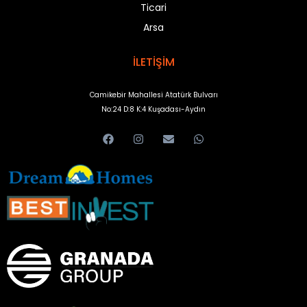
Ticari
Arsa
İLETİŞİM
Camikebir Mahallesi Atatürk Bulvarı
No:24 D:8 K:4 Kuşadası-Aydın