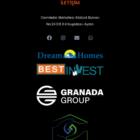
İLETİŞİM
Camikebir Mahallesi Atatürk Bulvarı
No:24 D:8 K:4 Kuşadası-Aydın