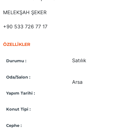
MELEKŞAH ŞEKER
+90 533 726 77 17
ÖZELLİKLER
Satılık
Durumu :
Oda/Salon :
Arsa
Yapım Tarihi :
Konut Tipi :
Cephe :