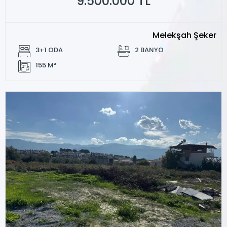
9.500.000 TL
Melekşah Şeker
3+1 ODA
2 BANYO
155 M²