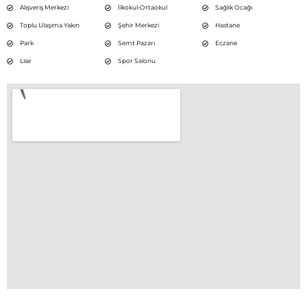
Alışveriş Merkezi
İlkokul-Ortaokul
Sağlık Ocağı
Toplu Ulaşıma Yakın
Şehir Merkezi
Hastane
Park
Semt Pazarı
Eczane
Lise
Spor Salonu