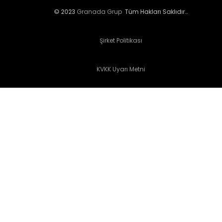
© 2023
Granada Grup
Tüm Hakları Saklıdır…
Şirket Politikası
KVKK Uyarı Metni