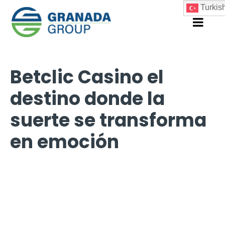
Turkis
Betclic Casino el
destino donde la
suerte se transforma
en emoción
Betclic Casino:
La Aventura