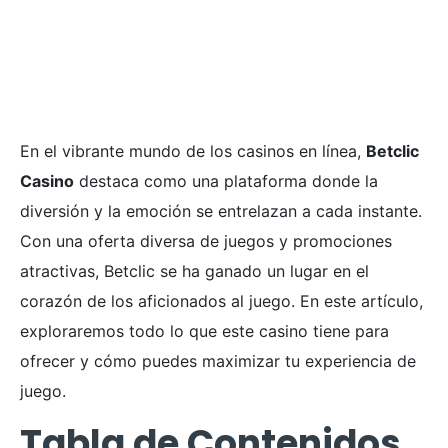
del Juego en
un Solo Lugar
En el vibrante mundo de los casinos en línea,
Betclic
Casino
destaca como una plataforma donde la
diversión y la emoción se entrelazan a cada instante.
Con una oferta diversa de juegos y promociones
atractivas, Betclic se ha ganado un lugar en el
corazón de los aficionados al juego. En este artículo,
exploraremos todo lo que este casino tiene para
ofrecer y cómo puedes maximizar tu experiencia de
juego.
Tabla de Contenidos