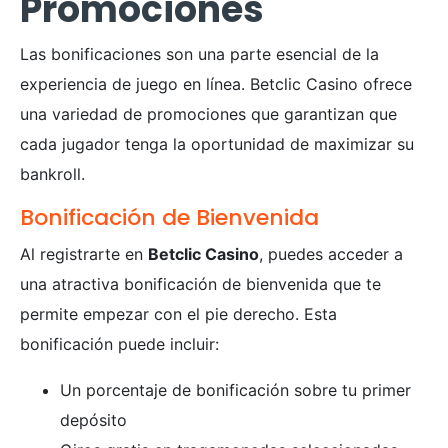
Promociones
Las bonificaciones son una parte esencial de la
experiencia de juego en línea. Betclic Casino ofrece
una variedad de promociones que garantizan que
cada jugador tenga la oportunidad de maximizar su
bankroll.
Bonificación de Bienvenida
Al registrarte en
Betclic Casino
, puedes acceder a
una atractiva bonificación de bienvenida que te
permite empezar con el pie derecho. Esta
bonificación puede incluir:
Un porcentaje de bonificación sobre tu primer
depósito