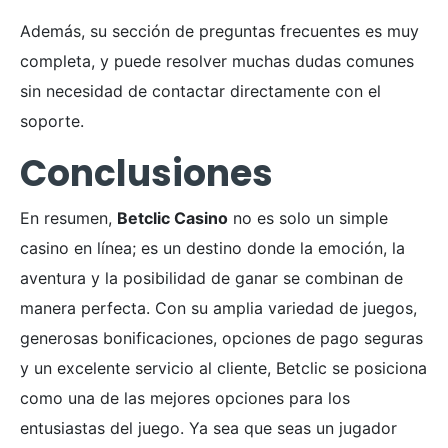
Además, su sección de preguntas frecuentes es muy
completa, y puede resolver muchas dudas comunes
sin necesidad de contactar directamente con el
soporte.
Conclusiones
En resumen,
Betclic Casino
no es solo un simple
casino en línea; es un destino donde la emoción, la
aventura y la posibilidad de ganar se combinan de
manera perfecta. Con su amplia variedad de juegos,
generosas bonificaciones, opciones de pago seguras
y un excelente servicio al cliente, Betclic se posiciona
como una de las mejores opciones para los
entusiastas del juego. Ya sea que seas un jugador