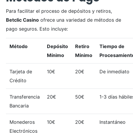
Para facilitar el proceso de depósitos y retiros,
Betclic Casino
ofrece una variedad de métodos de
pago seguros. Esto incluye:
Método
Depósito
Retiro
Tiempo de
Mínimo
Mínimo
Procesamient
Tarjeta de
10€
20€
De inmediato
Crédito
Transferencia
20€
50€
1-3 días hábile
Bancaria
Monederos
10€
20€
Instantáneo
Electrónicos